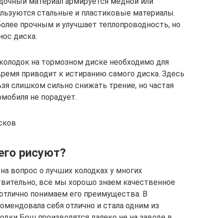
дочный материал армируется медной или
ользуются стальные и пластиковые материалы.
более прочным и улучшает теплопроводность, но
нос диска.
 колодок на тормозном диске необходимо для
время приводит к истиранию самого диска. Здесь
зя слишком сильно снижать трение, но частая
мобиля не порадует.
сков
 его рисуют?
на вопрос о лучших колодках у многих
твительно, все мы хорошо знаем качественное
 отлично понимаем его преимущества. В
омендовала себя отлично и стала одним из
одки Бош производятся далеко не на заводе в