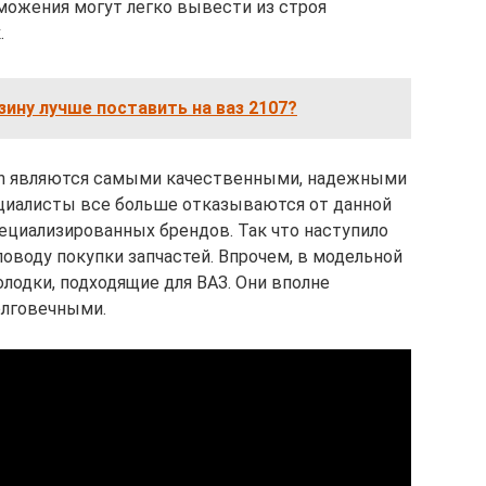
ожения могут легко вывести из строя
.
ину лучше поставить на ваз 2107?
sch являются самыми качественными, надежными
циалисты все больше отказываются от данной
пециализированных брендов. Так что наступило
оводу покупки запчастей. Впрочем, в модельной
лодки, подходящие для ВАЗ. Они вполне
олговечными.