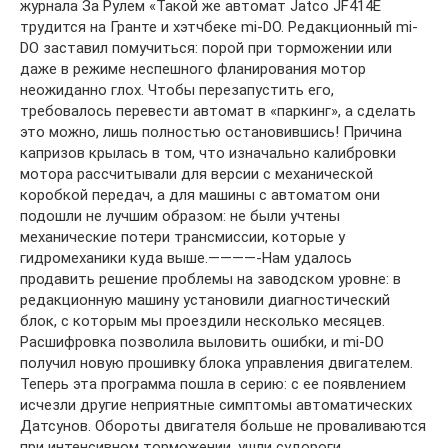
журнала За Рулем «Такой же автомат Jatco JF414E
трудится на Гранте и хэтчбеке mi-DО. Редакционный mi-
DО заставил помучиться: порой при торможении или
даже в режиме неспешного фланирования мотор
неожиданно глох. Чтобы перезапустить его,
требовалось перевести автомат в «паркинг», а сделать
это можно, лишь полностью остановившись! Причина
капризов крылась в том, что изначально калибровки
мотора рассчитывали для версии с механической
коробкой передач, а для машины с автоматом они
подошли не лучшим образом: не были учтены
механические потери трансмиссии, которые у
гидромеханики куда выше.————-Нам удалось
продавить решение проблемы на заводском уровне: в
редакционную машину установили диагностический
блок, с которым мы проездили несколько месяцев.
Расшифровка позволила выловить ошибки, и mi-DО
получил новую прошивку блока управления двигателем.
Теперь эта программа пошла в серию: с ее появлением
исчезли другие неприятные симптомы автоматических
Датсунов. Обороты двигателя больше не проваливаются
при интенсивном торможении, ушли судороги,