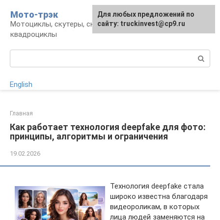
Перейти
Мото-трэк
Для любых предложений по
к
Мотоциклы, скутеры, снегоходы,
сайту: truckinvest@cp9.ru
контенту
квадроциклы
Поиск:
English
Главная
Как работает технология deepfake для фото:
принципы, алгоритмы и ограничения
19.02.2026
Технология deepfake стала
широко известна благодаря
видеороликам, в которых
лица людей заменяются на