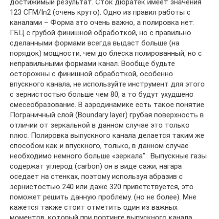
достижимый результат. Сток дюратек имеет значения
123 CFM/In2 (очень круто). Одно из правил работы с
каналами – Форма это очень важно, а полировка нет.
ГБЦ с грубой финишной обработкой, но с правильно
сделанными формами всегда выдаст больше (на
порядок) мощности, чем до блеска полированный, но с
неправильными формами канал. Вообще будьте
осторожны с финишной обработкой, особенно
впускного канала, не используйте инструмент для этого
с зернистостью больше чем 80, а то будут ухудшено
смесеобразование. В аэродинамике есть такое понятие
Пограничный слой (Boundary layer) грубая поверхность в
отличии от зеркальной в данном случае это только
плюс. Полировка выпускного канала делается таким же
способом как и впускного, только, в данном случае
необходимо немного больше «зеркала” . Выпускные газы
содержат углерод (carbon) он в виде сажи, нагара
оседает на стенках, поэтому используя абразив с
зернистостью 240 или даже 320 приветствуется, это
поможет решить данную проблему. (но не более). Мне
кажется также стоит отметить один из важных
моментов, который при портинге выпускного канала