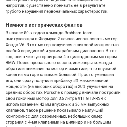
напротив, существенно понизить ее в результате
грубого нарушения первоначальных характеристик.
Немного исторических фактов
В начале 80-х годов команда Brabham team
выступающая в Формуле 2 начала использовать мотор
Хонда V6. Этот мотор получился с пиковой мощностью,
слабой серединкой и узким рабочим диапазонов. В тот
год, они в чистую проиграли 4-х цилиндровым моторам
BMW. После провального сезона, инженеры команды
обратили внимание на мотор и заметили, что впускной
канал на моторе слишком большой. Просто уменьшив
его, они сразу получили прибавку 5% максимальной
мощности (на высоких оборотах) и 20% улучшение на
средних оборотах. Porsche к примеру, вначале построили
свой гоночный мотор для 3.6 литра 911 GT3-RSR с
использованием 42 мм впускных и 36 мм выпускных
клапанов, такое решение показывало наилучший
компромисс для современных, небольших камер
сгорания с 4-мя клапанами на цилиндр и не большим