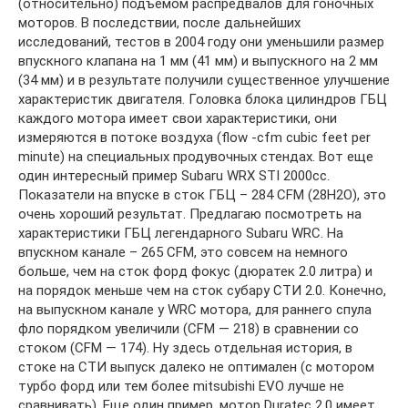
(относительно) подъемом распредвалов для гоночных
моторов. В последствии, после дальнейших
исследований, тестов в 2004 году они уменьшили размер
впускного клапана на 1 мм (41 мм) и выпускного на 2 мм
(34 мм) и в результате получили существенное улучшение
характеристик двигателя. Головка блока цилиндров ГБЦ
каждого мотора имеет свои характеристики, они
измеряются в потоке воздуха (flow -cfm cubic feet per
minute) на специальных продувочных стендах. Вот еще
один интересный пример Subaru WRX STI 2000cc.
Показатели на впуске в сток ГБЦ – 284 CFM (28H2O), это
очень хороший результат. Предлагаю посмотреть на
характеристики ГБЦ легендарного Subaru WRC. На
впускном канале – 265 CFM, это совсем на немного
больше, чем на сток форд фокус (дюратек 2.0 литра) и
на порядок меньше чем на сток субару СТИ 2.0. Конечно,
на выпускном канале у WRC мотора, для раннего спула
фло порядком увеличили (CFM — 218) в сравнении со
стоком (CFM — 174). Ну здесь отдельная история, в
стоке на СТИ выпуск далеко не оптимален (с мотором
турбо форд или тем более mitsubishi EVО лучше не
сравнивать). Еще один пример, мотор Duratec 2.0 имеет