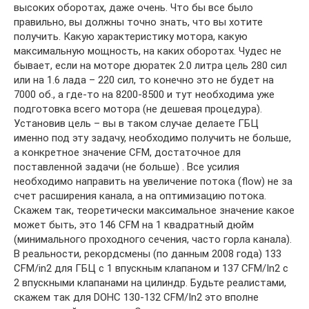
высоких оборотах, даже очень. Что бы все было
правильно, вы должны точно знать, что вы хотите
получить. Какую характеристику мотора, какую
максимальную мощность, на каких оборотах. Чудес не
бывает, если на моторе дюратек 2.0 литра цель 280 сил
или на 1.6 лада – 220 сил, то конечно это не будет на
7000 об., а где-то на 8200-8500 и тут необходима уже
подготовка всего мотора (не дешевая процедура).
Установив цель – вы в таком случае делаете ГБЦ
именно под эту задачу, необходимо получить не больше,
а конкретное значение CFM, достаточное для
поставленной задачи (не больше) . Все усилия
необходимо направить на увеличение потока (flow) не за
счет расширения канала, а на оптимизацию потока.
Скажем так, теоретически максимальное значение какое
может быть, это 146 CFM на 1 квадратный дюйм
(минимального проходного сечения, часто горла канала).
В реальности, рекордсмены (по данным 2008 года) 133
CFM/in2 для ГБЦ с 1 впускным клапаном и 137 CFM/In2 с
2 впускными клапанами на цилиндр. Будьте реалистами,
скажем так для DOHC 130-132 CFM/In2 это вполне