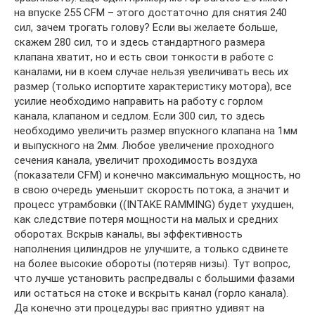
на впуске 255 CFM – этого достаточно для снятия 240
сил, зачем трогать голову? Если вы желаете больше,
скажем 280 сил, то и здесь стандартного размера
клапана хватит, но и есть свои тонкости в работе с
каналами, ни в коем случае нельзя увеличивать весь их
размер (только испортите характеристику мотора), все
усилие необходимо направить на работу с горлом
канала, клапаном и седлом. Если 300 сил, то здесь
необходимо увеличить размер впускного клапана на 1мм
и выпускного на 2мм. Любое увеличение проходного
сечения канала, увеличит проходимость воздуха
(показатели CFM) и конечно максимальную мощность, но
в свою очередь уменьшит скорость потока, а значит и
процесс утрамбовки ((INTAKE RAMMING) будет ухудшен,
как следствие потеря мощности на малых и средних
оборотах. Вскрыв каналы, вы эффективность
наполнения цилиндров не улучшите, а только сдвинете
на более высокие обороты (потеряв низы). Тут вопрос,
что лучше установить распредвалы с большими фазами
или остаться на стоке и вскрыть канал (горло канала).
Да конечно эти процедуры вас приятно удивят на