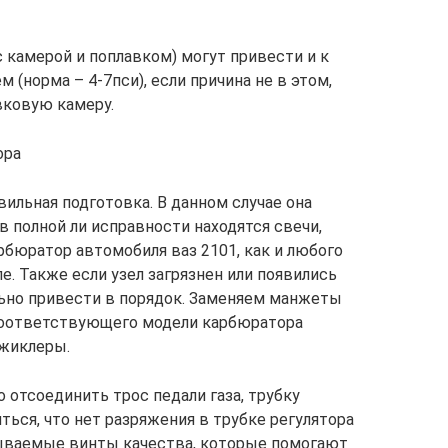
 камерой и поплавком) могут привести и к
 (норма – 4-7пси), если причина не в этом,
вковую камеру.
ора
вильная подготовка. В данном случае она
в полной ли исправности находятся свечи,
рбюратор автомобиля ваз 2101, как и любого
е. Также если узел загрязнен или появились
льно привести в порядок. Заменяем манжеты
соответствующего модели карбюратора
 жиклеры.
 отсоединить трос педали газа, трубку
ться, что нет разряжения в трубке регулятора
зываемые винты качества, которые помогают