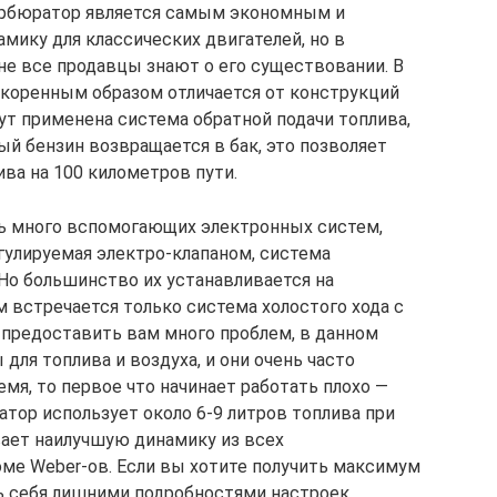
карбюратор является самым экономным и
ику для классических двигателей, но в
не все продавцы знают о его существовании. В
 коренным образом отличается от конструкций
т применена система обратной подачи топлива,
й бензин возвращается в бак, это позволяет
ва на 100 километров пути.
ь много вспомогающих электронных систем,
егулируемая электро-клапаном, система
 Но большинство их устанавливается на
м встречается только система холостого хода с
 предоставить вам много проблем, в данном
для топлива и воздуха, и они очень часто
емя, то первое что начинает работать плохо —
атор использует около 6-9 литров топлива при
вает наилучшую динамику из всех
ме Weber-ов. Если вы хотите получить максимум
ть себя лишними подробностями настроек