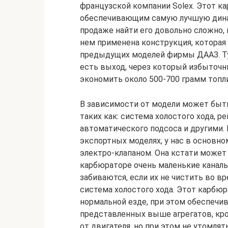
французской компании Solex. Этот 
обеспечивающим самую лучшую динам
продаже найти его довольно сложно, 
нем применена конструкция, которая
предыдущих моделей фирмы ДААЗ. Ту
есть выход, через который избыточны
экономить около 500-700 грамм топли
В зависимости от модели может быт
таких как: система холостого хода, р
автоматического подсоса и другими.
экспортных моделях, у нас в основно
электро-клапаном. Она кстати может
карбюраторе очень маленькие каналы 
забиваются, если их не чистить во вр
система холостого хода. Этот карбюр
нормальной езде, при этом обеспечи
представленных выше агрегатов, кро
от двигателя, но при этом не утомля