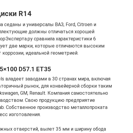
иски R14
 седаны и универсалы ВАЗ, Ford, Citroen и
плектующие должны отличаться хорошей
рЭксперта.ру сравнила характеристики 6
дует две марки, которые отличаются высоким
 коррозии, идеальной геометрией.
5×100 D57.1 ET35
s владеет заводами в 30 странах мира, включая
вторичный рынок, для конвейерной сборки таким
olkswagen, GM, Renault. Компания самостоятельно
зводством. Свою продукцию предприятие
Cab. Собственное производство металлопроката
есс изготовления.
ежных отверстий, вылет 35 мм и ширину обода