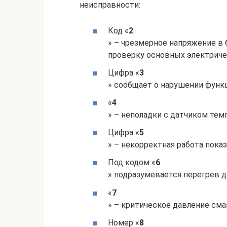
неисправности:
Код «
2
» – чрезмерное напряжение в 
проверку основных электриче
Цифра «
3
» сообщает о нарушении функ
«
4
» – неполадки с датчиком тем
Цифра «
5
» – некорректная работа пок
Под кодом «
6
» подразумевается перегрев д
«
7
» – критическое давление сма
Номер «
8