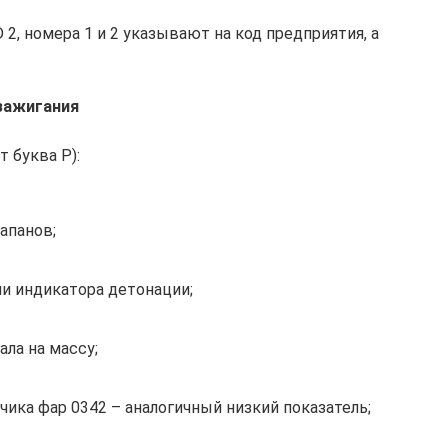
 2, номера 1 и 2 указывают на код предприятия, а
зажигания
 буква Р):
апанов;
и индикатора детонации;
ала на массу;
чика фар 0342 – аналогичный низкий показатель;