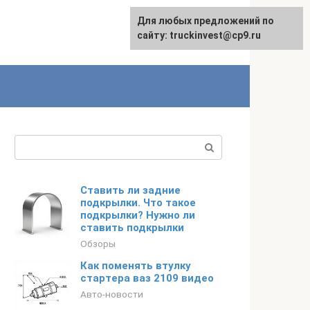
Для любых предложений по
English
сайту: truckinvest@cp9.ru
Поиск:
Ставить ли задние
подкрылки. Что такое
подкрылки? Нужно ли
ставить подкрылки
Обзоры
Как поменять втулку
стартера ваз 2109 видео
Авто-новости