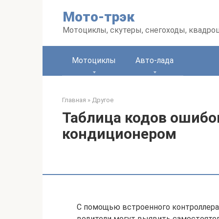
Перейти
Мото-трэк
к
контенту
Мотоциклы, скутеры, снегоходы, квадро
Мотоциклы
Авто-лада
Главная
»
Другое
Таблица кодов ошибок
кондиционером
С помощью встроенного контроллера
водители могут выявить самостоятел