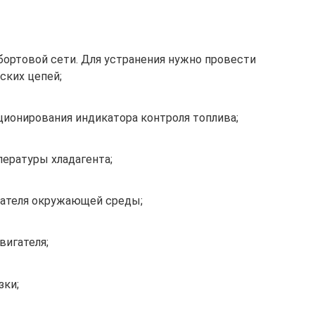
бортовой сети. Для устранения нужно провести
ских цепей;
ционирования индикатора контроля топлива;
пературы хладагента;
азателя окружающей среды;
вигателя;
зки;