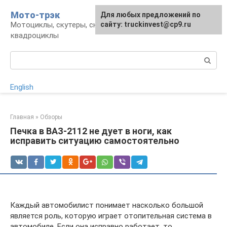
Перейти
Мото-трэк
Для любых предложений по
к
Мотоциклы, скутеры, снегоходы,
сайту: truckinvest@cp9.ru
контенту
квадроциклы
Поиск:
English
Главная
»
Обзоры
Печка в ВАЗ-2112 не дует в ноги, как
исправить ситуацию самостоятельно
Каждый автомобилист понимает насколько большой
является роль, которую играет отопительная система в
автомобиле. Если она исправно работает, то