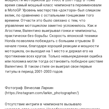
мощности мотоциклов до 990сс в 2001 году. В тоже
время самый мощный класс чемпионата переименовали
в MotoGP. Уровень мастерства «доктора» был слишком
велик, по сравнению с остальными гонщиками того
времени. Отчасти это было связано с тем, что
управление мотоциклом заметно усложнилось. Как и
Агостини, Валентино выигрывал гонки и чемпионаты,
практически без борьбы. Скорость японской техники
Honda позволяла побеждать с большим отрывом. В
начале гонки, благодаря хорошей реакции и мощности
мотоцикла, он выходил на 1 место и держал его на
протяжении всех кругов. Только невынужденная ошибка
или поломка могли тогда остановить победное шествие
Валентино. В таком стиле он выиграл свои первые
титулы в период 2001-2003 годов.
Фотограф: Вячеслав Ларкин
(https://instagram.com/larkin_photographer/)
Отсутствие интриги в чемпионате вызывало