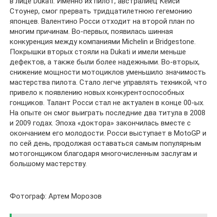
в лице Dukati. Именно их пилот, австралиец Кейси
Стоунер, смог прервать тридцатилетнюю гегемонию
японцев. Валентино Росси отходит на второй план по
многим причинам. Во-первых, появилась шинная
конкуренция между компаниями Michelin и Bridgestone.
Покрышки вторых стояли на Dukati и имели меньше
дефектов, а также были более надежными. Во-вторых,
снижение мощности мотоциклов уменьшило значимость
мастерства пилота. Стало легче управлять техникой, что
привело к появлению новых конкурентоспособных
гонщиков. Талант Росси стал не актуален в конце 00-ых.
На опыте он смог выиграть последние два титула в 2008
и 2009 годах. Эпоха «доктора» закончилась вместе с
окончанием его молодости. Росси выступает в MotoGP и
по сей день, продолжая оставаться самым популярным
мотогонщиком благодаря многочисленным заслугам и
большому мастерству.
Фотограф: Артем Морозов