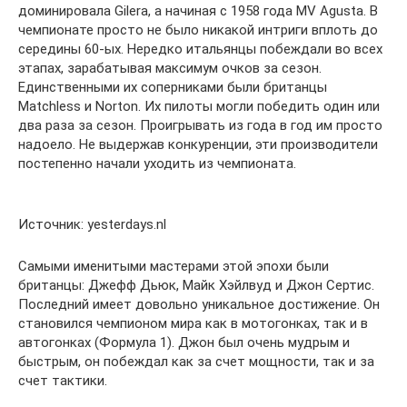
доминировала Gilera, а начиная с 1958 года MV Agusta. В
чемпионате просто не было никакой интриги вплоть до
середины 60-ых. Нередко итальянцы побеждали во всех
этапах, зарабатывая максимум очков за сезон.
Единственными их соперниками были британцы
Matchless и Norton. Их пилоты могли победить один или
два раза за сезон. Проигрывать из года в год им просто
надоело. Не выдержав конкуренции, эти производители
постепенно начали уходить из чемпионата.
Источник: yesterdays.nl
Самыми именитыми мастерами этой эпохи были
британцы: Джефф Дьюк, Майк Хэйлвуд и Джон Сертис.
Последний имеет довольно уникальное достижение. Он
становился чемпионом мира как в мотогонках, так и в
автогонках (Формула 1). Джон был очень мудрым и
быстрым, он побеждал как за счет мощности, так и за
счет тактики.