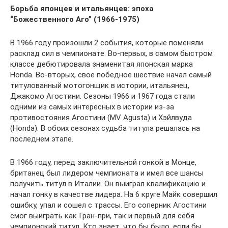
Борьба японцев и итальянцев: эпоха
“Божественного Аго” (1966-1975)
В 1966 году произошли 2 события, которые поменяли
расклад сил в чемпионате. Во-первых, в самом быстром
классе дебютировала знаменитая японская марка
Honda. Во-вторых, свое победное шествие начал самый
титулованный мотогонщик в истории, итальянец,
Джакомо Агостини. Сезоны 1966 и 1967 года стали
одними из самых интересных в истории из-за
противостояния Агостини (MV Agusta) и Хэйлвуда
(Honda). В обоих сезонах судьба титула решалась на
последнем этапе.
В 1966 году, перед заключительной гонкой в Монце,
британец был лидером чемпионата и имел все шансы
получить титул в Италии. Он выиграл квалификацию и
начал гонку в качестве лидера. На 6 круге Майк совершил
ошибку, упал и сошел с трассы. Его соперник Агостини
смог выиграть как Гран-при, так и первый для себя
чемпионский титул. Кто знает, что бы было, если бы