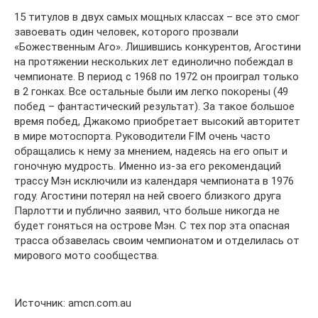
15 титулов в двух самых мощных классах – все это смог
завоевать один человек, которого прозвали
«Божественным Аго». Лишившись конкурентов, Агостини
на протяжении нескольких лет единолично побеждал в
чемпионате. В период с 1968 по 1972 он проиграл только
в 2 гонках. Все остальные были им легко покорены (49
побед – фантастический результат). За такое большое
время побед, Джакомо приобретает высокий авторитет
в мире мотоспорта. Руководители FIM очень часто
обращались к нему за мнением, надеясь на его опыт и
гоночную мудрость. Именно из-за его рекомендаций
трассу Мэн исключили из календаря чемпионата в 1976
году. Агостини потерял на ней своего близкого друга
Парлотти и публично заявил, что больше никогда не
будет гоняться на острове Мэн. С тех пор эта опасная
трасса обзавелась своим чемпионатом и отделилась от
мирового мото сообщества.
Источник: amcn.com.au