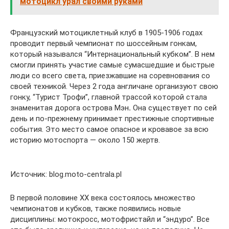
мотоцикл урал своими руками
Французский мотоциклетный клуб в 1905-1906 годах
проводит первый чемпионат по шоссейным гонкам,
который назывался “Интернациональный кубком”. В нем
смогли принять участие самые сумасшедшие и быстрые
люди со всего света, приезжавшие на соревнования со
своей техникой. Через 2 года англичане организуют свою
гонку, “Турист Трофи”, главной трассой которой стала
знаменитая дорога острова Мэн
.
Она существует по сей
день и по-прежнему принимает престижные спортивные
события. Это место самое опасное и кровавое за всю
историю мотоспорта — около 150 жертв.
Источник: blog.moto-centrala.pl
В первой половине XX века состоялось множество
чемпионатов и кубков, также появились новые
дисциплины: мотокросс, мотофристайл и “эндуро”. Все