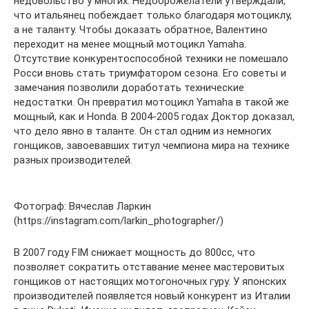
недовольство у многих. Недоброжелатели утверждали,
что итальянец побеждает только благодаря мотоциклу,
а не таланту. Чтобы доказать обратное, Валентино
переходит на менее мощный мотоцикл Yamaha.
Отсутствие конкурентоспособной техники не помешало
Росси вновь стать триумфатором сезона. Его советы и
замечания позволили доработать технические
недостатки. Он превратил мотоцикл Yamaha в такой же
мощный, как и Honda. В 2004-2005 годах Доктор доказал,
что дело явно в таланте. Он стал одним из немногих
гонщиков, завоевавших титул чемпиона мира на технике
разных производителей.
Фотограф: Вячеслав Ларкин
(https://instagram.com/larkin_photographer/)
В 2007 году FIM снижает мощность до 800сс, что
позволяет сократить отставание менее мастеровитых
гонщиков от настоящих мотогоночных гуру. У японских
производителей появляется новый конкурент из Италии