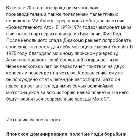
В начале 70-ых, с возвращением японских
производителей, а также появлением талантливых
новичков в MV Agusta, прервалось победное шествие
«Божественного Аго». В 1973-1974 годах чемпионат мира
выигрывал партнер итальянца из Британии, Фил Рид.
После небольшого спада Джакомо решает попробовать
свои силы на новом для себя мотоцикле марки Yamaha. В
1975 году, благодаря мощному японскому жеребцу,
Агостини завоюет свой последний в карьере титул.
Через несколько лет он перестанет гоняться на двух
колесах и пересядет на четыре. К сожалению, ему не
было суждено стать легендой автоспорта. Зато он
навсегда останется одним из самых величайших
мотогонщиков за всю историю нашей планеты. На него
будут равняться современные звезды MotoGP.
Источник: diepresse.com
Японское доминирование: золотые годы борьбы в